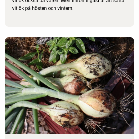
vitlök också på våren. Men tillförlitligast är att sätta
vitlök på hösten och vintern.