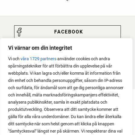
FACEBOOK
YOUTUBE
Vi värnar om din integritet
INSTAGRAM
Vi och
våra 1729 partners
använder cookies och andra
spårningstekniker för att förbättra din upplevelse på vår
PODCAST
webbplats. Vi kan lagra och/eller komma åt information från
din enhet och behandla personuppgifter, såsom din IP-adress
och surfdata, för ändamål som att ge dig personliga annonser
och innehåll, mäta marknadsföringskampanjers effektivitet,
analysera publikinsikter, samla in exakt platsdata och
produktutveckling. Observera att ditt samtycke kommer att
gälla för alla våra underdomäner. Du kan ändra eller återkalla
ditt samtycke när som helst genom att klicka på knappen
"Samtyckesval" längst ner på skärmen. Vi respekterar dina val