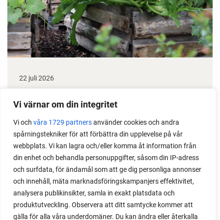
22 juli 2026
Odla stora växter på liten plats
Vi värnar om din integritet
Med det här smarta knepet kan du odla också stora
Vi och
våra 1729 partners
använder cookies och andra
växter i en pallkrage tillsammans med andra växter.
spårningstekniker för att förbättra din upplevelse på vår
Perfekt om du vill odla mycket i på liten yta.
webbplats. Vi kan lagra och/eller komma åt information från
din enhet och behandla personuppgifter, såsom din IP-adress
och surfdata, för ändamål som att ge dig personliga annonser
och innehåll, mäta marknadsföringskampanjers effektivitet,
analysera publikinsikter, samla in exakt platsdata och
produktutveckling. Observera att ditt samtycke kommer att
gälla för alla våra underdomäner. Du kan ändra eller återkalla