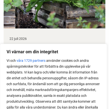
22 juli 2026
Odla stora växter på liten plats
Vi värnar om din integritet
Med det här smarta knepet kan du odla också stora
Vi och
våra 1729 partners
använder cookies och andra
växter i en pallkrage tillsammans med andra växter.
spårningstekniker för att förbättra din upplevelse på vår
Perfekt om du vill odla mycket i på liten yta.
webbplats. Vi kan lagra och/eller komma åt information från
din enhet och behandla personuppgifter, såsom din IP-adress
och surfdata, för ändamål som att ge dig personliga annonser
och innehåll, mäta marknadsföringskampanjers effektivitet,
analysera publikinsikter, samla in exakt platsdata och
produktutveckling. Observera att ditt samtycke kommer att
gälla för alla våra underdomäner. Du kan ändra eller återkalla