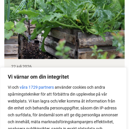
22 juli 2026
Odla stora växter på liten plats
Vi värnar om din integritet
Vi och
våra 1729 partners
använder cookies och andra
Med det här smarta knepet kan du odla också stora
spårningstekniker för att förbättra din upplevelse på vår
växter i en pallkrage tillsammans med andra växter.
webbplats. Vi kan lagra och/eller komma åt information från
Perfekt om du vill odla mycket i på liten yta.
din enhet och behandla personuppgifter, såsom din IP-adress
och surfdata, för ändamål som att ge dig personliga annonser
och innehåll, mäta marknadsföringskampanjers effektivitet,
analysera publikinsikter, samla in exakt platsdata och