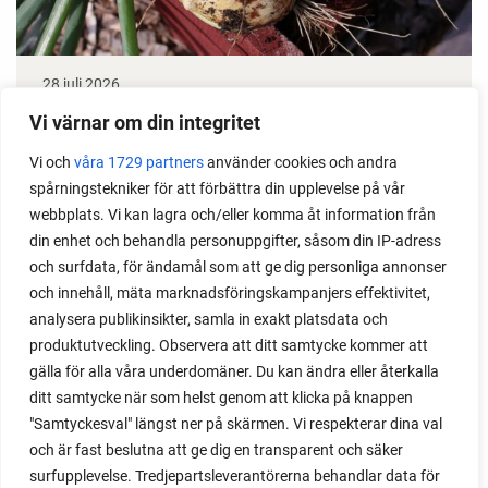
28 juli 2026
Odla lök från frö - Stor skörd
Vi värnar om din integritet
Det är lätt att lyckas med lök från frö. Följ min sådd
Vi och
våra 1729 partners
använder cookies och andra
spårningstekniker för att förbättra din upplevelse på vår
under säsongen och få tips om hur du sår, skolar
webbplats. Vi kan lagra och/eller komma åt information från
om, planterar och skördar egen lök.
din enhet och behandla personuppgifter, såsom din IP-adress
och surfdata, för ändamål som att ge dig personliga annonser
och innehåll, mäta marknadsföringskampanjers effektivitet,
analysera publikinsikter, samla in exakt platsdata och
produktutveckling. Observera att ditt samtycke kommer att
gälla för alla våra underdomäner. Du kan ändra eller återkalla
ditt samtycke när som helst genom att klicka på knappen
"Samtyckesval" längst ner på skärmen. Vi respekterar dina val
och är fast beslutna att ge dig en transparent och säker
surfupplevelse. Tredjepartsleverantörerna behandlar data för