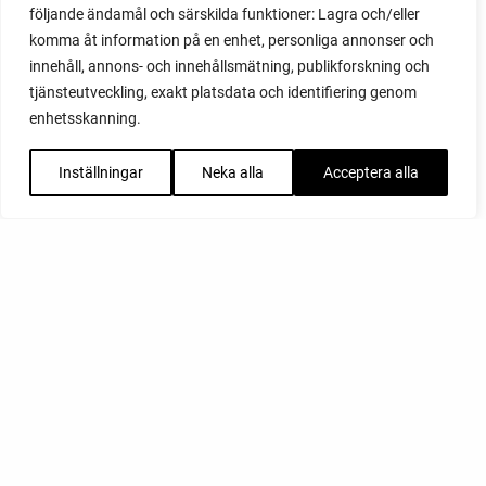
följande ändamål och särskilda funktioner: Lagra och/eller
komma åt information på en enhet, personliga annonser och
innehåll, annons- och innehållsmätning, publikforskning och
tjänsteutveckling, exakt platsdata och identifiering genom
enhetsskanning.
Inställningar
Neka alla
Acceptera alla
FACEBOOK
YOUTUBE
INSTAGRAM