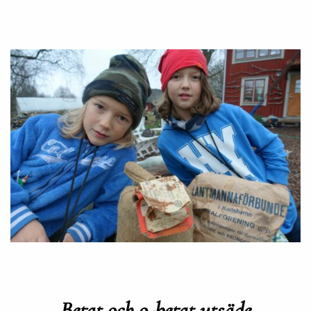
Betat och o-betat utsäde