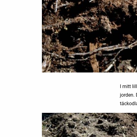
I mitt l
jorden.
täckodla