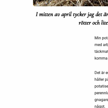
I mitten av april tycker jag det ä
rötter och li
Min pota
med arb
täckmate
komma i
Det är e
håller p
potatis
perennl
gnagare 
något.