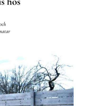
is hos
 och
 matar