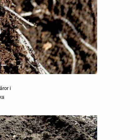
åror i
ka