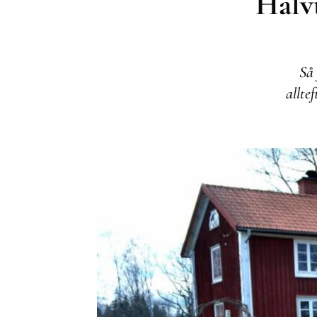
Halvt
Så 
allte