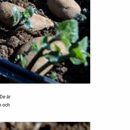
 De är
m och