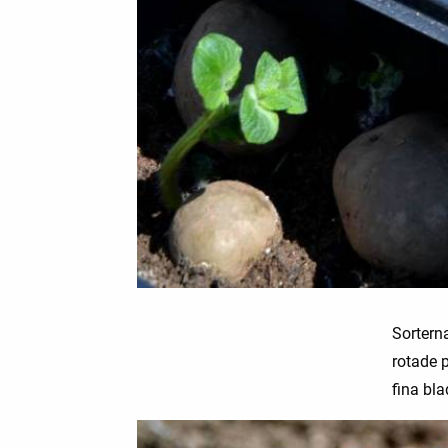
Sortern
rotade p
fina bla