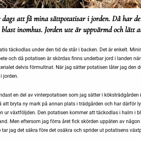
r dags att få mina sättpotatisar i jorden. Då har de 
te blast inomhus. Jorden ute är uppvärmd och lätt a
tis täckodlas under den tid de står i backen. Det är enkelt. Mini
ete och då potatisen är skördas finns underbar jord i landen när
rialet delvis förmultnat. När jag sätter potatisen låter jag den 
 jorden.
ndast en del av vinterpotatisen som jag sätter i köksträdgården i
å att bryta ny mark på annan plats i trädgården och har därför ly
en ur växtföljden. Den potatisen kommer att täckodlas i halm i b
and. Men eftersom jag förra året fick skörden uppäten av någon
tar jag det säkra före det osäkra och sprider ut potatisens växt