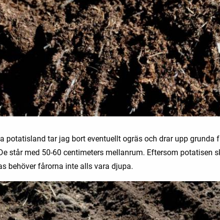
illa potatisland tar jag bort eventuellt ogräs och drar upp grunda f
 De står med 50-60 centimeters mellanrum. Eftersom potatisen s
s behöver fårorna inte alls vara djupa.