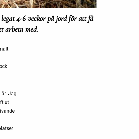
legat 4-6 veckor på jord för att få
tt arbeta med.
malt
dock
 år. Jag
ft ut
livande
platser