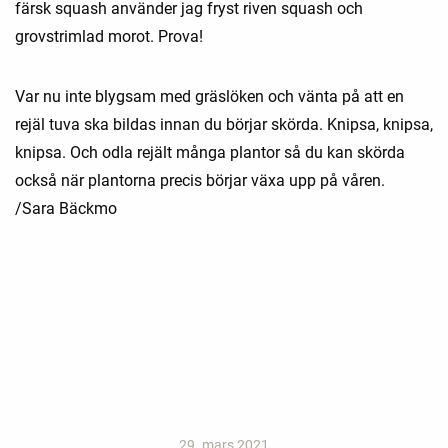
färsk squash använder jag fryst riven squash och
grovstrimlad morot. Prova!
Var nu inte blygsam med gräslöken och vänta på att en
rejäl tuva ska bildas innan du börjar skörda. Knipsa, knipsa,
knipsa. Och odla rejält många plantor så du kan skörda
också när plantorna precis börjar växa upp på våren.
/Sara Bäckmo
29. mars 2021