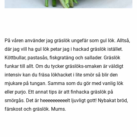
På våren använder jag gräslök ungefär som gul lök. Alltså,
där jag vill ha gul lök petar jag i hackad gräslök istället.
Köttbullar, pastasås, fiskgratäng och sallader. Gräslök
funkar till allt. Om du tycker gräslöks-smaken är väldigt
intensiv kan du fräsa lökhacket i lite smör så blir den
mjukare på tungan. Samma som du gör med vanlig lök
eller purjo. Ett annat tips är att finhacka gräslök på
smörgås. Det är heeeeeeeeeelt ljuvligt gott! Nybakat bröd,
färskost och gräslök. Mums.