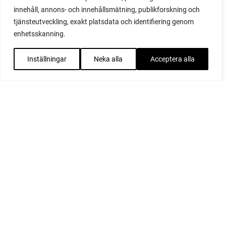
innehåll, annons- och innehållsmätning, publikforskning och
tjänsteutveckling, exakt platsdata och identifiering genom
enhetsskanning.
Inställningar
Neka alla
Acceptera alla
FACEBOOK
YOUTUBE
INSTAGRAM
PODCAST