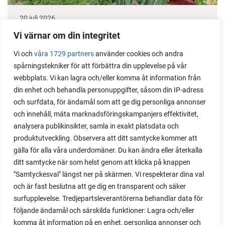
20 juli 2026
Taktik med 3 tips för att röja i odlingen
Vi värnar om din integritet
Vi och
våra 1729 partners
använder cookies och andra
Hur kan man göra för att hitta ett bra och hållbart
spårningstekniker för att förbättra din upplevelse på vår
sätt att röja upp i sin odling? Läs min taktik, som gör
webbplats. Vi kan lagra och/eller komma åt information från
det lätt att hitta motivation och sätta igång.
din enhet och behandla personuppgifter, såsom din IP-adress
och surfdata, för ändamål som att ge dig personliga annonser
och innehåll, mäta marknadsföringskampanjers effektivitet,
analysera publikinsikter, samla in exakt platsdata och
produktutveckling. Observera att ditt samtycke kommer att
gälla för alla våra underdomäner. Du kan ändra eller återkalla
ditt samtycke när som helst genom att klicka på knappen
"Samtyckesval" längst ner på skärmen. Vi respekterar dina val
och är fast beslutna att ge dig en transparent och säker
surfupplevelse. Tredjepartsleverantörerna behandlar data för
följande ändamål och särskilda funktioner: Lagra och/eller
komma åt information på en enhet, personliga annonser och