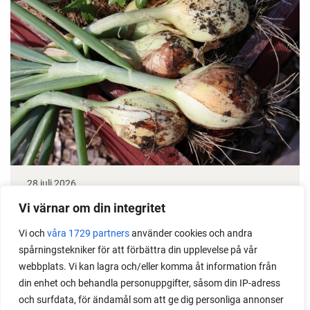
28 juli 2026
Odla lök från frö - Stor skörd
Vi värnar om din integritet
Vi och
våra 1729 partners
använder cookies och andra
Det är lätt att lyckas med lök från frö. Följ min sådd
spårningstekniker för att förbättra din upplevelse på vår
under säsongen och få tips om hur du sår, skolar
webbplats. Vi kan lagra och/eller komma åt information från
om, planterar och skördar egen lök.
din enhet och behandla personuppgifter, såsom din IP-adress
och surfdata, för ändamål som att ge dig personliga annonser