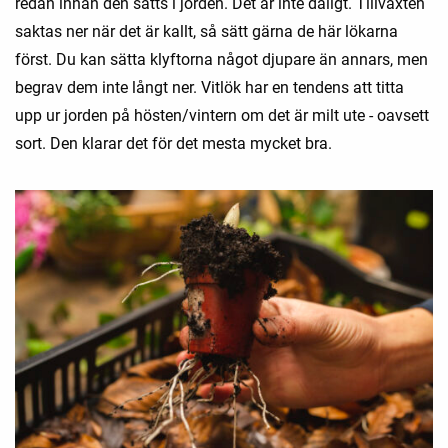
redan innan den satts i jorden. Det är inte dåligt. Tillväxten
saktas ner när det är kallt, så sätt gärna de här lökarna
först. Du kan sätta klyftorna något djupare än annars, men
begrav dem inte långt ner. Vitlök har en tendens att titta
upp ur jorden på hösten/vintern om det är milt ute - oavsett
sort. Den klarar det för det mesta mycket bra.