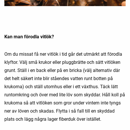
Kan man förodla vitlök?
Om du missat få ner vitlök i tid går det utmärkt att förodla
klyftor. Välj små krukor eller pluggbrätte och sätt vitlöken
grunt. Ställ i en back eller på en bricka (välj alternativ där
det helt säkert inte blir ståendes vatten runt botten på
krukorna) och ställ utomhus eller i ett växthus. Täck lätt
runtomkring och över med lite löv som skyddar. Håll koll på
krukorna så att vitlöken som gror under vintern inte tyngs
ner av löven och skadas. Flytta i så fall till en skyddad
plats och lägg några lager fiberduk över istället.