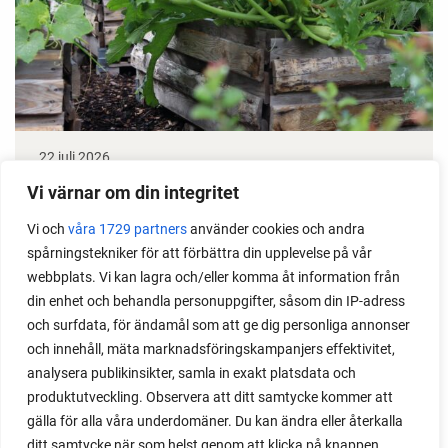
22 juli 2026
Odla stora växter på liten plats
Vi värnar om din integritet
Vi och
våra 1729 partners
använder cookies och andra
Med det här smarta knepet kan du odla också stora
spårningstekniker för att förbättra din upplevelse på vår
växter i en pallkrage tillsammans med andra växter.
webbplats. Vi kan lagra och/eller komma åt information från
Perfekt om du vill odla mycket i på liten yta.
din enhet och behandla personuppgifter, såsom din IP-adress
och surfdata, för ändamål som att ge dig personliga annonser
och innehåll, mäta marknadsföringskampanjers effektivitet,
analysera publikinsikter, samla in exakt platsdata och
produktutveckling. Observera att ditt samtycke kommer att
gälla för alla våra underdomäner. Du kan ändra eller återkalla
ditt samtycke när som helst genom att klicka på knappen