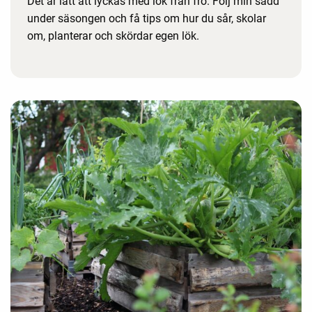
Det är lätt att lyckas med lök från frö. Följ min sådd
under säsongen och få tips om hur du sår, skolar
om, planterar och skördar egen lök.