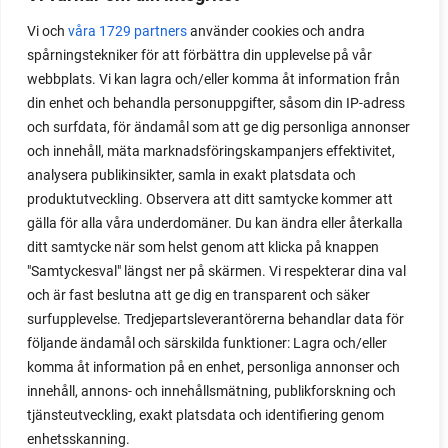
Vi och
våra 1729 partners
använder cookies och andra
spårningstekniker för att förbättra din upplevelse på vår
webbplats. Vi kan lagra och/eller komma åt information från
din enhet och behandla personuppgifter, såsom din IP-adress
och surfdata, för ändamål som att ge dig personliga annonser
och innehåll, mäta marknadsföringskampanjers effektivitet,
analysera publikinsikter, samla in exakt platsdata och
produktutveckling. Observera att ditt samtycke kommer att
gälla för alla våra underdomäner. Du kan ändra eller återkalla
ditt samtycke när som helst genom att klicka på knappen
"Samtyckesval" längst ner på skärmen. Vi respekterar dina val
och är fast beslutna att ge dig en transparent och säker
surfupplevelse. Tredjepartsleverantörerna behandlar data för
följande ändamål och särskilda funktioner: Lagra och/eller
komma åt information på en enhet, personliga annonser och
innehåll, annons- och innehållsmätning, publikforskning och
tjänsteutveckling, exakt platsdata och identifiering genom
enhetsskanning.