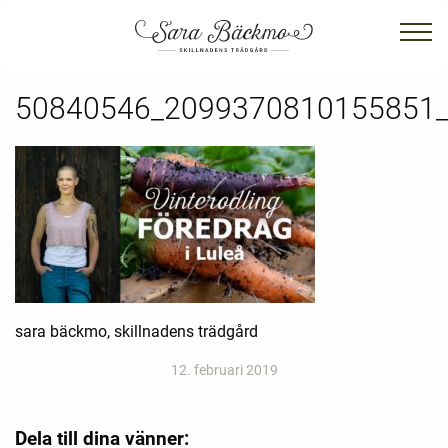
50840546_2099370810155851
sara bäckmo, skillnadens trädgård
12. februari 2019
Dela till dina vänner: