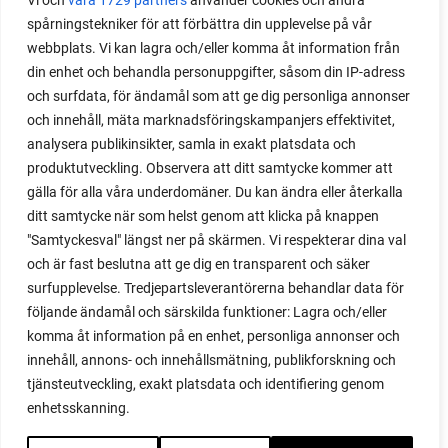
Vi och
våra 1729 partners
använder cookies och andra
spårningstekniker för att förbättra din upplevelse på vår
webbplats. Vi kan lagra och/eller komma åt information från
din enhet och behandla personuppgifter, såsom din IP-adress
och surfdata, för ändamål som att ge dig personliga annonser
och innehåll, mäta marknadsföringskampanjers effektivitet,
analysera publikinsikter, samla in exakt platsdata och
produktutveckling. Observera att ditt samtycke kommer att
gälla för alla våra underdomäner. Du kan ändra eller återkalla
ditt samtycke när som helst genom att klicka på knappen
"Samtyckesval" längst ner på skärmen. Vi respekterar dina val
och är fast beslutna att ge dig en transparent och säker
surfupplevelse. Tredjepartsleverantörerna behandlar data för
följande ändamål och särskilda funktioner: Lagra och/eller
komma åt information på en enhet, personliga annonser och
innehåll, annons- och innehållsmätning, publikforskning och
tjänsteutveckling, exakt platsdata och identifiering genom
enhetsskanning.