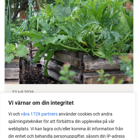
22 juli 2026
Odla stora växter på liten plats
Vi värnar om din integritet
Vi och
våra 1729 partners
använder cookies och andra
Med det här smarta knepet kan du odla också stora
spårningstekniker för att förbättra din upplevelse på vår
växter i en pallkrage tillsammans med andra växter.
webbplats. Vi kan lagra och/eller komma åt information från
Perfekt om du vill odla mycket i på liten yta.
din enhet och behandla personuppgifter, såsom din IP-adress