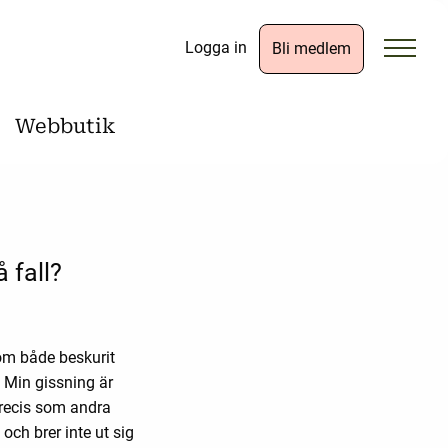
Logga in
Bli medlem
Webbutik
 fall?
som både beskurit
 Min gissning är
precis som andra
och brer inte ut sig