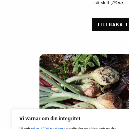
särskilt.
/Sara
Vi värnar om din integritet