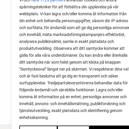
Vi och
våra 1729 partners
använder cookies och andra
spårningstekniker för att förbättra din upplevelse på vår
28 juli 2026
webbplats. Vi kan lagra och/eller komma åt information från
Odla lök från frö - Stor skörd
din enhet och behandla personuppgifter, såsom din IP-adress
och surfdata, för ändamål som att ge dig personliga annonse
Det är lätt att lyckas med lök från frö.
och innehåll, mäta marknadsföringskampanjers effektivitet,
Följ min sådd under säsongen och få
analysera publikinsikter, samla in exakt platsdata och
tips om hur du sår, skolar om, planterar
produktutveckling. Observera att ditt samtycke kommer att
och skördar egen lök.
gälla för alla våra underdomäner. Du kan ändra eller återkalla
ditt samtycke när som helst genom att klicka på knappen
"Samtyckesval" längst ner på skärmen. Vi respekterar dina val
och är fast beslutna att ge dig en transparent och säker
surfupplevelse. Tredjepartsleverantörerna behandlar data för
följande ändamål och särskilda funktioner: Lagra och/eller
komma åt information på en enhet, personliga annonser och
innehåll, annons- och innehållsmätning, publikforskning och
tjänsteutveckling, exakt platsdata och identifiering genom
enhetsskanning.