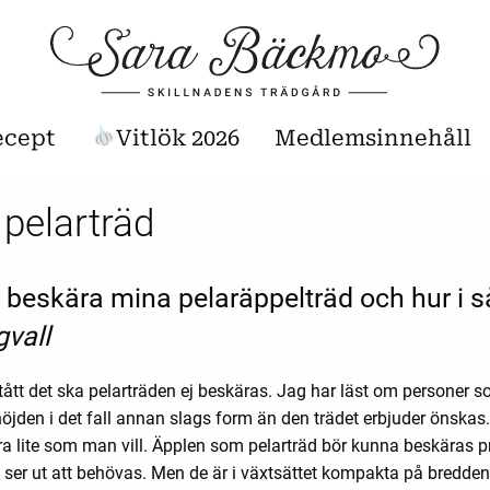
ecept
Vitlök 2026
Medlemsinnehåll
pelarträd
 beskära mina pelaräppelträd och hur i så
gvall
tått det ska pelarträden ej beskäras. Jag har läst om personer 
öjden i det fall annan slags form än den trädet erbjuder önskas.
göra lite som man vill. Äpplen som pelarträd bör kunna beskäras 
ser ut att behövas. Men de är i växtsättet kompakta på bredden 