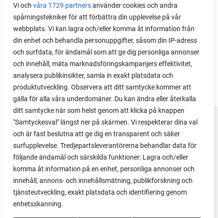
Vi och
våra 1729 partners
använder cookies och andra
spårningstekniker för att förbättra din upplevelse på vår
webbplats. Vi kan lagra och/eller komma åt information från
din enhet och behandla personuppgifter, såsom din IP-adress
och surfdata, för ändamål som att ge dig personliga annonser
och innehåll, mäta marknadsföringskampanjers effektivitet,
analysera publikinsikter, samla in exakt platsdata och
produktutveckling. Observera att ditt samtycke kommer att
gälla för alla våra underdomäner. Du kan ändra eller återkalla
ditt samtycke när som helst genom att klicka på knappen
"Samtyckesval" längst ner på skärmen. Vi respekterar dina val
FACEBOOK
och är fast beslutna att ge dig en transparent och säker
surfupplevelse. Tredjepartsleverantörerna behandlar data för
YOUTUBE
följande ändamål och särskilda funktioner: Lagra och/eller
komma åt information på en enhet, personliga annonser och
INSTAGRAM
innehåll, annons- och innehållsmätning, publikforskning och
tjänsteutveckling, exakt platsdata och identifiering genom
PODCAST
enhetsskanning.