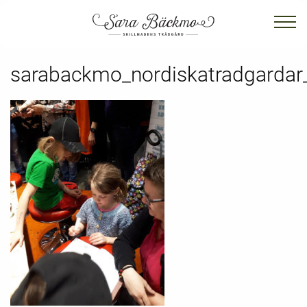
sarabackmo_nordiskatradgardar