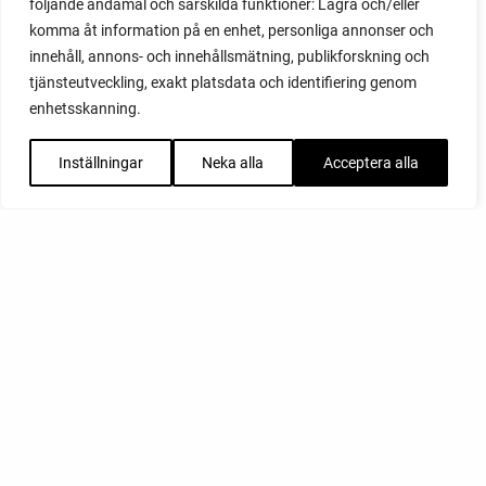
följande ändamål och särskilda funktioner: Lagra och/eller
komma åt information på en enhet, personliga annonser och
innehåll, annons- och innehållsmätning, publikforskning och
tjänsteutveckling, exakt platsdata och identifiering genom
enhetsskanning.
Inställningar
Neka alla
Acceptera alla
FACEBOOK
YOUTUBE
INSTAGRAM