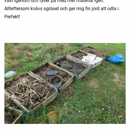
växt igenom och fyller på med mer material igen.
Allteftersom kvävs ogräset och ger mig fin jord att odla i.
Perfekt!