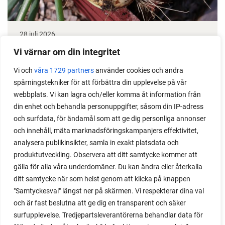
28 juli 2026
Odla lök från frö - Stor skörd
Vi värnar om din integritet
Det är lätt att lyckas med lök från frö. Följ min sådd
Vi och
våra 1729 partners
använder cookies och andra
spårningstekniker för att förbättra din upplevelse på vår
under säsongen och få tips om hur du sår, skolar
webbplats. Vi kan lagra och/eller komma åt information från
om, planterar och skördar egen lök.
din enhet och behandla personuppgifter, såsom din IP-adress
och surfdata, för ändamål som att ge dig personliga annonser
och innehåll, mäta marknadsföringskampanjers effektivitet,
analysera publikinsikter, samla in exakt platsdata och
produktutveckling. Observera att ditt samtycke kommer att
gälla för alla våra underdomäner. Du kan ändra eller återkalla
ditt samtycke när som helst genom att klicka på knappen
"Samtyckesval" längst ner på skärmen. Vi respekterar dina val
och är fast beslutna att ge dig en transparent och säker
surfupplevelse. Tredjepartsleverantörerna behandlar data för