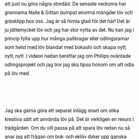
att just nu göra några stordåd. De senaste veckorna har
grannarna Nalle & Gittan dumpat enorma mängder löv och
gräsklipp hos oss. Jag är så himla glad för det här! Det är
ju jättemycket löv och jag har stor nytta av det. Nu kan jag i
princip fylla upp hur många pallkragar eller odlingsramar
som helst med löv blandat med bokashi och skapa nytt,
nytt, nytt. I videon nedan berättar jag om Philips oväntade
odlingsprojekt och jag tror jag ska tipsa honom om att odla
på löv med.
Jag ska gärna göra ett separat inlägg snart om olika
kreativa sätt att använda löv på. Det är verkligen en resurs i
trädgården. Om du vill passa på att spara löv redan nu så
anar jag att frågan om bok- och eklöv dyker upp ganska