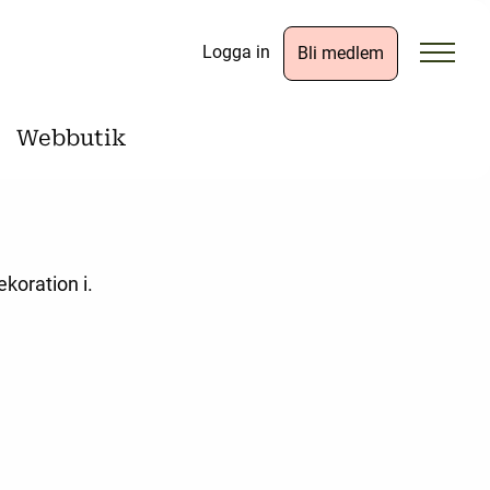
Logga in
Bli medlem
Webbutik
koration i.