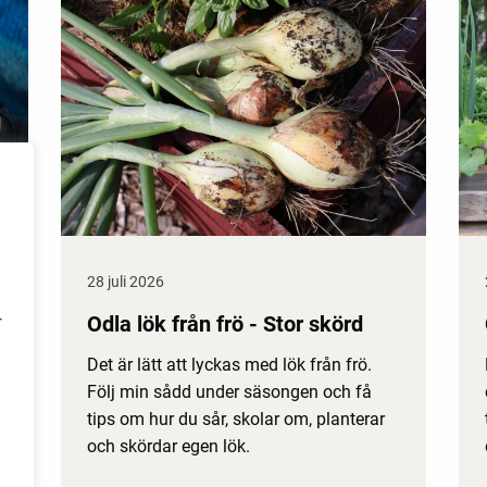
28 juli 2026
Odla lök från frö - Stor skörd
r
Det är lätt att lyckas med lök från frö.
Följ min sådd under säsongen och få
tips om hur du sår, skolar om, planterar
och skördar egen lök.