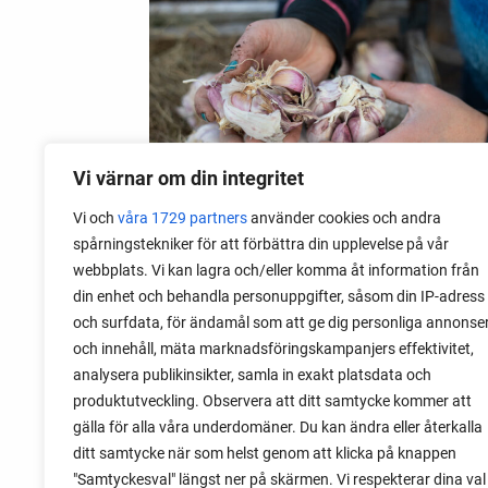
Vi värnar om din integritet
Vi och
våra 1729 partners
använder cookies och andra
spårningstekniker för att förbättra din upplevelse på vår
webbplats. Vi kan lagra och/eller komma åt information från
06 augusti 2026
din enhet och behandla personuppgifter, såsom din IP-adress
Sätta vitlök på våren i Sverige
och surfdata, för ändamål som att ge dig personliga annonse
och innehåll, mäta marknadsföringskampanjers effektivitet,
Om du har tur med vädret kan det gå fint
analysera publikinsikter, samla in exakt platsdata och
att sätta vitlök också på våren. Men
produktutveckling. Observera att ditt samtycke kommer att
tillförlitligast är att sätta vitlök på hösten
gälla för alla våra underdomäner. Du kan ändra eller återkalla
och vintern.
ditt samtycke när som helst genom att klicka på knappen
"Samtyckesval" längst ner på skärmen. Vi respekterar dina val