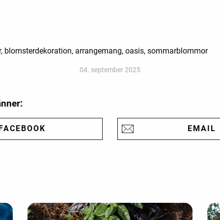
r, blomsterdekoration, arrangemang, oasis, sommarblommor
04. september 2025
änner:
FACEBOOK
EMAIL