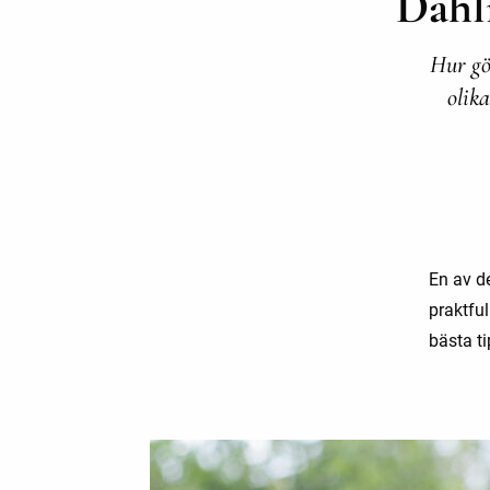
Dahl
Hur gö
olik
En av d
praktfu
bästa ti