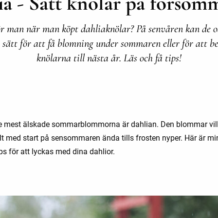
ia - Sätt knölar på försom
r man när man köpt dahliaknölar? På senvåren kan de o
a sätt för att få blomning under sommaren eller för att b
knölarna till nästa år. Läs och få tips!
e mest älskade sommarblommorna är dahlian. Den blommar vill
llt med start på sensommaren ända tills frosten nyper. Här är mi
ps för att lyckas med dina dahlior.