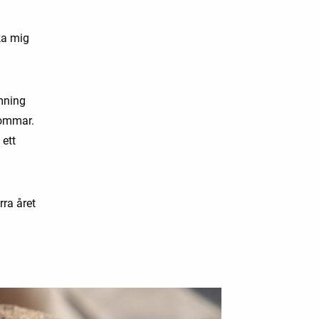
ka mig
omning
sommar.
 ett
ra året