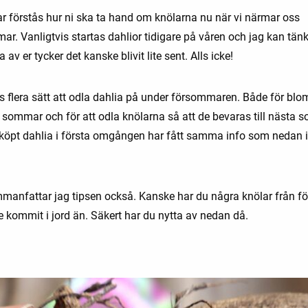
ar förstås hur ni ska ta hand om knölarna nu när vi närmar oss
ar. Vanligtvis startas dahlior tidigare på våren och jag kan tän
a av er tycker det kanske blivit lite sent. Alls icke!
ns flera sätt att odla dahlia på under försommaren. Både för bl
i sommar och för att odla knölarna så att de bevaras till nästa 
köpt dahlia i första omgången har fått samma info som nedan i
manfattar jag tipsen också. Kanske har du några knölar från för
e kommit i jord än. Säkert har du nytta av nedan då.