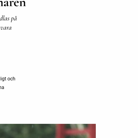
maren
dlas på
evara
igt och
na