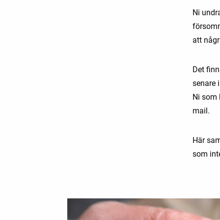
Ni undr
försomm
att någr
Det fin
senare 
Ni som 
mail.
Här sam
som int