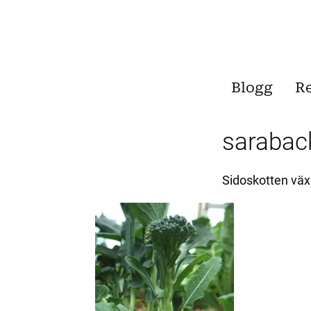
Blogg
R
sarabac
Sidoskotten växe