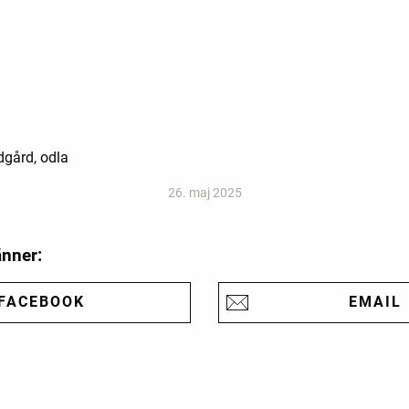
dgård, odla
26. maj 2025
änner:
FACEBOOK
EMAIL