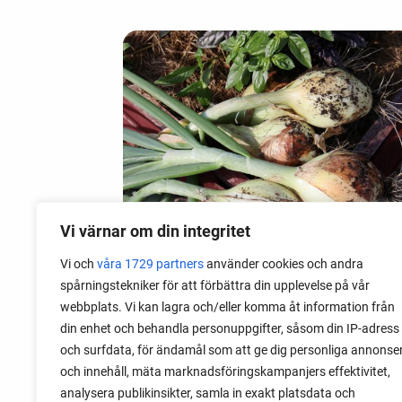
Vi värnar om din integritet
Vi och
våra 1729 partners
använder cookies och andra
spårningstekniker för att förbättra din upplevelse på vår
28 juli 2026
webbplats. Vi kan lagra och/eller komma åt information från
Odla lök från frö - Stor skörd
din enhet och behandla personuppgifter, såsom din IP-adress
och surfdata, för ändamål som att ge dig personliga annonse
Det är lätt att lyckas med lök från frö.
och innehåll, mäta marknadsföringskampanjers effektivitet,
Följ min sådd under säsongen och få
analysera publikinsikter, samla in exakt platsdata och