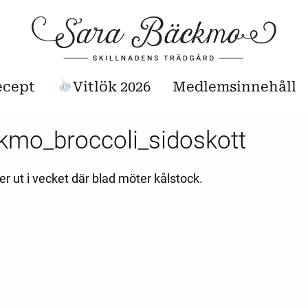
ecept
Vitlök 2026
Medlemsinnehåll
kmo_broccoli_sidoskott
r ut i vecket där blad möter kålstock.