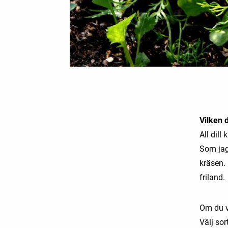
Vilken d
All dill
Som jag 
kräsen. 
friland.
Om du vi
Välj sor