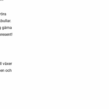
röra
kbullar.
g gärna
present!
ll växer
den och