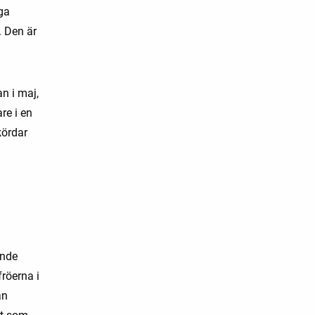
åga
. Den är
n i maj,
re i en
kördar
ande
fröerna i
an