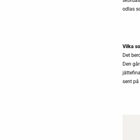
skördas 
odlas s
Vilka s
Det bero
Den går 
jättefin
sent på