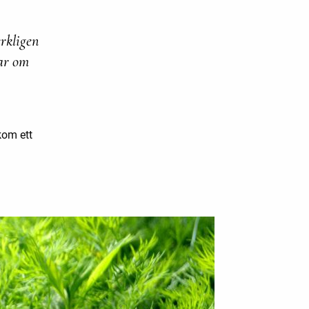
erkligen
var om
om ett