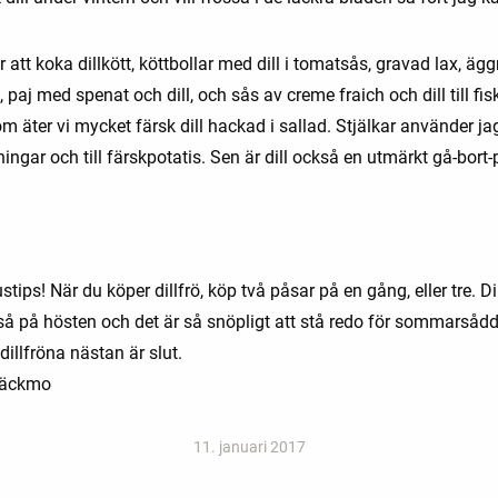
r att koka dillkött, köttbollar med dill i tomatsås, gravad lax, ägg
, paj med spenat och dill, och sås av creme fraich och dill till fis
 äter vi mycket färsk dill hackad i sallad. Stjälkar använder ja
ningar och till färskpotatis. Sen är dill också en utmärkt gå-bort-
stips! När du köper dillfrö, köp två påsar på en gång, eller tre. Di
kså på hösten och det är så snöpligt att stå redo för sommarsåd
 dillfröna nästan är slut.
Bäckmo
11. januari 2017