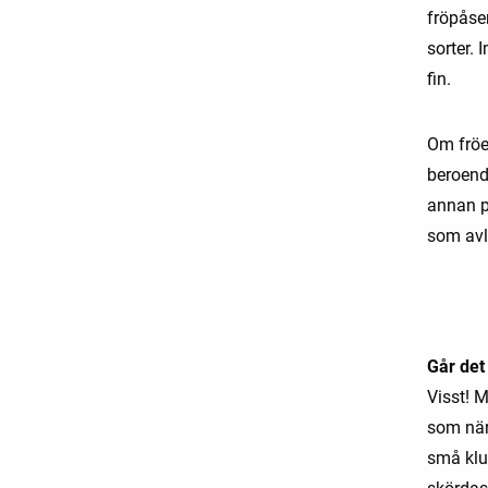
fröpåsen
sorter.
fin.
Om fröer
beroende
annan p
som avl
Går det
Visst! M
som när 
små klus