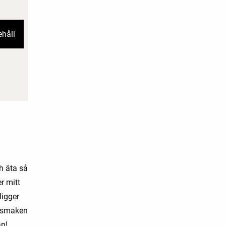
ehåll
h äta så
er mitt
ligger
er smaken
an!