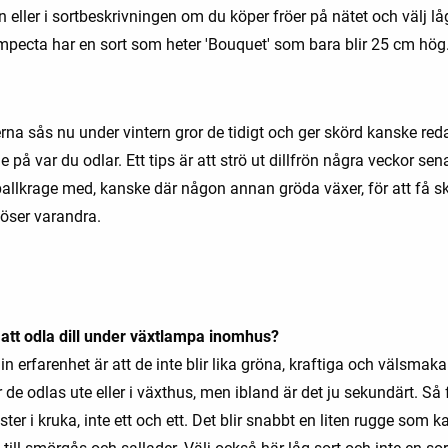
 eller i sortbeskrivningen om du köper fröer på nätet och välj l
 Impecta har en sort som heter 'Bouquet' som bara blir 25 cm hög
na sås nu under vintern gror de tidigt och ger skörd kanske reda
 på var du odlar. Ett tips är att strö ut dillfrön några veckor sena
allkrage med, kanske där någon annan gröda växer, för att få s
öser varandra.
 att odla dill under växtlampa inomhus?
in erfarenhet är att de inte blir lika gröna, kraftiga och välsmak
de odlas ute eller i växthus, men ibland är det ju sekundärt. Så 
ter i kruka, inte ett och ett. Det blir snabbt en liten rugge som k