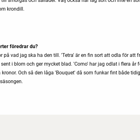
till smörgås och sallader. Välj också här låg sort och inte en so
om krondill.
orter föredrar du?
r på vad jag ska ha den till. 'Tetra' är en fin sort att odla för att f
sent i blom och ger mycket blad. 'Como' har jag odlat i flera år f
a kronor. Och så den låga 'Bouquet' då som funkar fint både tidi
 säsongen.