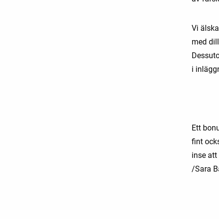
Vi älska
med dill
Dessutom
i inlägg
Ett bonu
fint oc
inse att
/Sara 