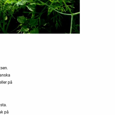
tsen.
ganska
eller på
ästa.
ak på