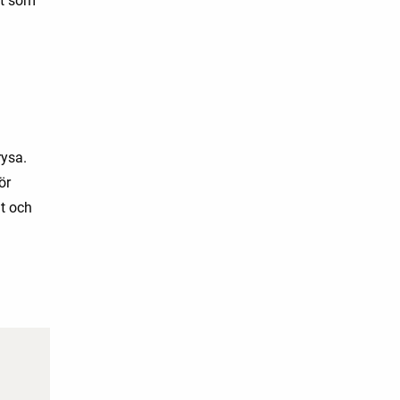
rt som
rysa.
ör
gt och