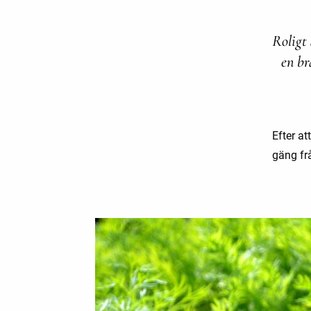
Roligt 
en br
Efter at
gäng fr