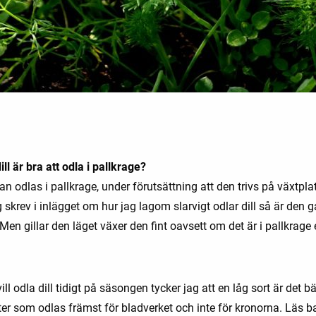
ill är bra att odla i pallkrage?
 kan odlas i pallkrage, under förutsättning att den trivs på växtpla
skrev i inlägget om hur jag lagom slarvigt odlar dill så är den 
Men gillar den läget växer den fint oavsett om det är i pallkrage 
ll odla dill tidigt på säsongen tycker jag att en låg sort är det b
ter som odlas främst för bladverket och inte för kronorna. Läs b