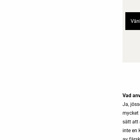
Vänl
Vad anv
Ja, jös
mycket d
sätt at
inte en 
av färsk