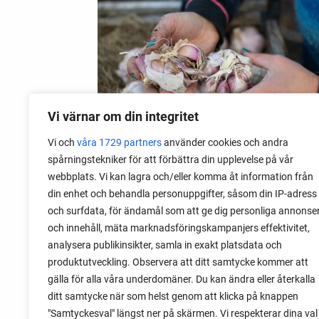
Vi värnar om din integritet
Vi och
våra 1729 partners
använder cookies och andra
spårningstekniker för att förbättra din upplevelse på vår
webbplats. Vi kan lagra och/eller komma åt information från
06 augusti 2026
din enhet och behandla personuppgifter, såsom din IP-adress
Sätta vitlök på våren i Sverige
och surfdata, för ändamål som att ge dig personliga annonse
och innehåll, mäta marknadsföringskampanjers effektivitet,
Om du har tur med vädret kan det gå fint
analysera publikinsikter, samla in exakt platsdata och
att sätta vitlök också på våren. Men
produktutveckling. Observera att ditt samtycke kommer att
tillförlitligast är att sätta vitlök på hösten
gälla för alla våra underdomäner. Du kan ändra eller återkalla
och vintern.
ditt samtycke när som helst genom att klicka på knappen
"Samtyckesval" längst ner på skärmen. Vi respekterar dina val