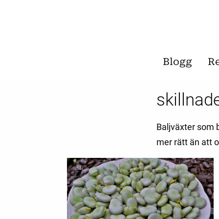
Blogg
R
skillna
Baljväxter som b
mer rätt än att 