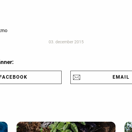
ckmo
03. december 2015
änner:
FACEBOOK
EMAIL