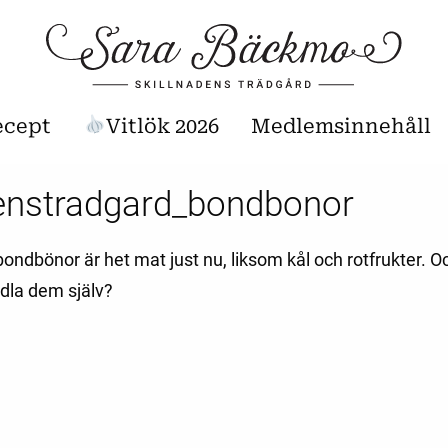
ecept
Vitlök 2026
Medlemsinnehåll
denstradgard_bondbonor
ondbönor är het mat just nu, liksom kål och rotfrukter. 
odla dem själv?