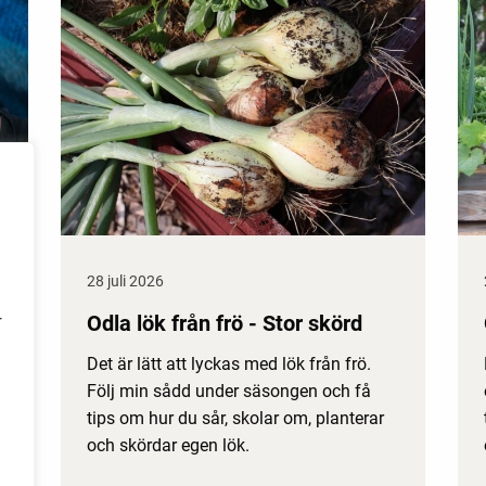
28 juli 2026
Odla lök från frö - Stor skörd
r
Det är lätt att lyckas med lök från frö.
Följ min sådd under säsongen och få
tips om hur du sår, skolar om, planterar
och skördar egen lök.