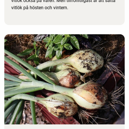
vitlök också på våren. Men tillförlitligast är att sätta
vitlök på hösten och vintern.