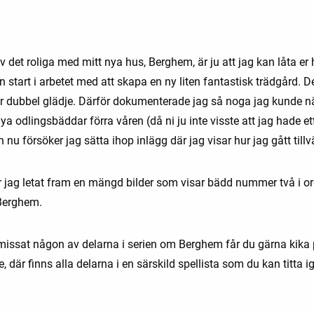
 det roliga med mitt nya hus, Berghem, är ju att jag kan låta er
 start i arbetet med att skapa en ny liten fantastisk trädgård. D
är dubbel glädje. Därför dokumenterade jag så noga jag kunde nä
ya odlingsbäddar förra våren (då ni ju inte visste att jag hade et
 nu försöker jag sätta ihop inlägg där jag visar hur jag gått till
r jag letat fram en mängd bilder som visar bädd nummer två i o
Berghem.
issat någon av delarna i serien om Berghem får du gärna kika
 där finns alla delarna i en särskild spellista som du kan titta 