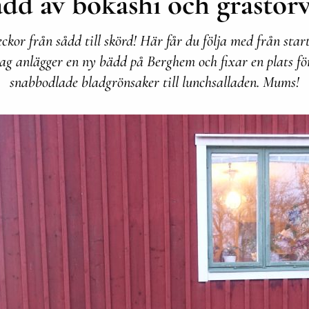
dd av bokashi och grästor
ckor från sådd till skörd! Här får du följa med från star
jag anlägger en ny bädd på Berghem och fixar en plats fö
snabbodlade bladgrönsaker till lunchsalladen. Mums!