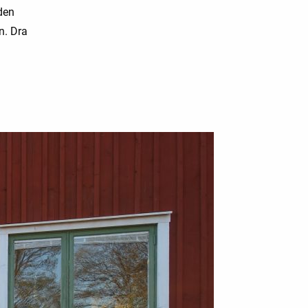
den
n. Dra