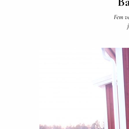
Bä
Fem ve