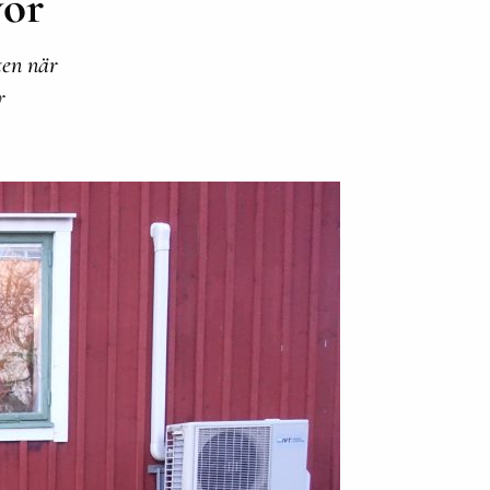
vor
ten när
r