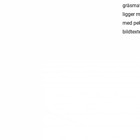
gräsmat
ligger 
med peka
bildtext