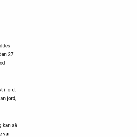
åddes
rden 27
med
 i jord.
an jord,
g kan så
e var