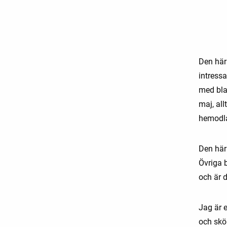
Den här 
intress
med bla
maj, al
hemodla
Den här 
Övriga 
och är d
Jag är e
och skör