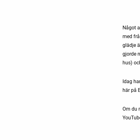
Något av
med från
glädje 
gjorde n
hus) och
Idag ha
här på 
Om du m
YouTube,