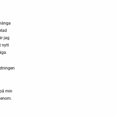
 hänga
elad
r jag
t nytt
väga.
rdningen
 på min
igenom.