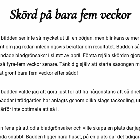
Skörd på bara fem veckor
bädden ser inte så mycket ut till en början, men blir kanske mer
ant om jag redan inledningsvis berättar om resultatet. Bädden s
ndade bladgrönsaker i slutet av april. Första rejäla skörden gjo
ltså fyra-fem veckor senare. Tänk dig själv att starta säsongen 
t grönt bara fem veckor efter sådd!
bädden valde jag att göra just för att ha någonstans att så direkt
bäddar i trädgården har anlagts genom olika slags täckodling, ut
ärför inte optimala att så i.
n fena på att odla bladgrönsaker och ville skapa en plats där ja
da snabbt. Bädden ligger nära huset, på en plats där det tidigar