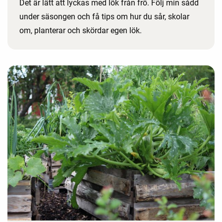
Det är lätt att lyckas med lök från frö. Följ min sådd
under säsongen och få tips om hur du sår, skolar
om, planterar och skördar egen lök.