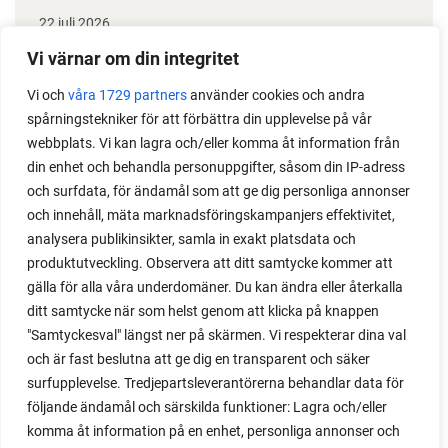
22 juli 2026
Odla stora växter på liten plats
Vi värnar om din integritet
Vi och
våra 1729 partners
använder cookies och andra
Med det här smarta knepet kan du odla också stora
spårningstekniker för att förbättra din upplevelse på vår
växter i en pallkrage tillsammans med andra växter.
webbplats. Vi kan lagra och/eller komma åt information från
Perfekt om du vill odla mycket i på liten yta.
din enhet och behandla personuppgifter, såsom din IP-adress
och surfdata, för ändamål som att ge dig personliga annonser
och innehåll, mäta marknadsföringskampanjers effektivitet,
analysera publikinsikter, samla in exakt platsdata och
produktutveckling. Observera att ditt samtycke kommer att
gälla för alla våra underdomäner. Du kan ändra eller återkalla
ditt samtycke när som helst genom att klicka på knappen
"Samtyckesval" längst ner på skärmen. Vi respekterar dina val
och är fast beslutna att ge dig en transparent och säker
surfupplevelse. Tredjepartsleverantörerna behandlar data för
följande ändamål och särskilda funktioner: Lagra och/eller
komma åt information på en enhet, personliga annonser och