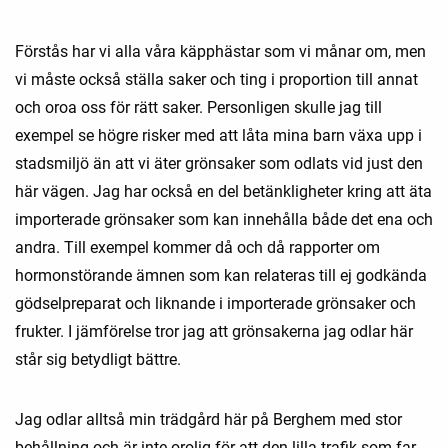
Förstås har vi alla våra käpphästar som vi månar om, men
vi måste också ställa saker och ting i proportion till annat
och oroa oss för rätt saker. Personligen skulle jag till
exempel se högre risker med att låta mina barn växa upp i
stadsmiljö än att vi äter grönsaker som odlats vid just den
här vägen. Jag har också en del betänkligheter kring att äta
importerade grönsaker som kan innehålla både det ena och
andra. Till exempel kommer då och då rapporter om
hormonstörande ämnen som kan relateras till ej godkända
gödselpreparat och liknande i importerade grönsaker och
frukter. I jämförelse tror jag att grönsakerna jag odlar här
står sig betydligt bättre.
Jag odlar alltså min trädgård här på Berghem med stor
behållning och är inte orolig för att den lilla trafik som far