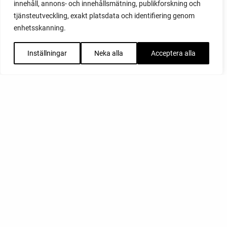
innehåll, annons- och innehållsmätning, publikforskning och
tjänsteutveckling, exakt platsdata och identifiering genom
enhetsskanning.
Inställningar
Neka alla
Acceptera alla
FACEBOOK
YOUTUBE
INSTAGRAM
PODCAST