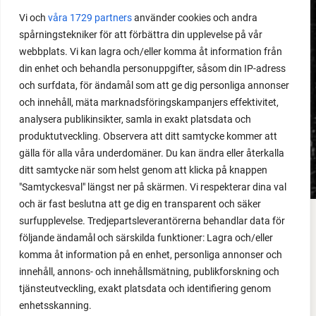
Vi och
våra 1729 partners
använder cookies och andra
spårningstekniker för att förbättra din upplevelse på vår
webbplats. Vi kan lagra och/eller komma åt information från
MEDLEMSINNEHÅLL
din enhet och behandla personuppgifter, såsom din IP-adress
Dåligt gödslad jord
och surfdata, för ändamål som att ge dig personliga annonser
och innehåll, mäta marknadsföringskampanjers effektivitet,
analysera publikinsikter, samla in exakt platsdata och
LÄS MER
produktutveckling. Observera att ditt samtycke kommer att
gälla för alla våra underdomäner. Du kan ändra eller återkalla
ditt samtycke när som helst genom att klicka på knappen
"Samtyckesval" längst ner på skärmen. Vi respekterar dina val
och är fast beslutna att ge dig en transparent och säker
surfupplevelse. Tredjepartsleverantörerna behandlar data för
FACEBOOK
följande ändamål och särskilda funktioner: Lagra och/eller
komma åt information på en enhet, personliga annonser och
YOUTUBE
innehåll, annons- och innehållsmätning, publikforskning och
tjänsteutveckling, exakt platsdata och identifiering genom
INSTAGRAM
enhetsskanning.