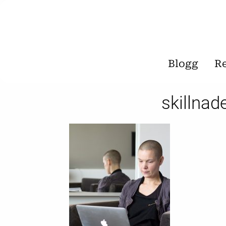
Blogg
R
skillna