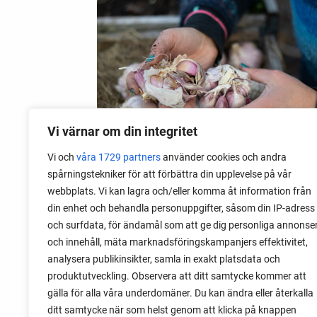
Vi värnar om din integritet
Vi och
våra 1729 partners
använder cookies och andra
spårningstekniker för att förbättra din upplevelse på vår
webbplats. Vi kan lagra och/eller komma åt information från
06 augusti 2026
din enhet och behandla personuppgifter, såsom din IP-adress
Sätta vitlök på våren i Sverige
och surfdata, för ändamål som att ge dig personliga annonse
och innehåll, mäta marknadsföringskampanjers effektivitet,
Om du har tur med vädret kan det gå fint
analysera publikinsikter, samla in exakt platsdata och
att sätta vitlök också på våren. Men
produktutveckling. Observera att ditt samtycke kommer att
tillförlitligast är att sätta vitlök på hösten
gälla för alla våra underdomäner. Du kan ändra eller återkalla
och vintern.
ditt samtycke när som helst genom att klicka på knappen