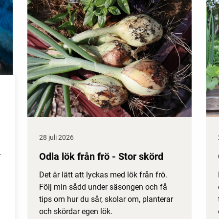
28 juli 2026
Odla lök från frö - Stor skörd
r
Det är lätt att lyckas med lök från frö.
Följ min sådd under säsongen och få
tips om hur du sår, skolar om, planterar
och skördar egen lök.