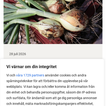
28 juli 2026
Odla lök från frö - Stor skörd
Vi värnar om din integritet
Det är lätt att lyckas med lök från frö. Följ min sådd
Vi och
våra 1729 partners
använder cookies och andra
under säsongen och få tips om hur du sår, skolar
spårningstekniker för att förbättra din upplevelse på vår
om, planterar och skördar egen lök.
webbplats. Vi kan lagra och/eller komma åt information från
din enhet och behandla personuppgifter, såsom din IP-adress
och surfdata, för ändamål som att ge dig personliga annonser
och innehåll, mäta marknadsföringskampanjers effektivitet,