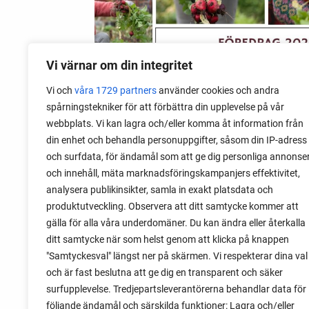
Vi värnar om din integritet
Vi och
våra 1729 partners
använder cookies och andra
spårningstekniker för att förbättra din upplevelse på vår
09 augusti 2026
webbplats. Vi kan lagra och/eller komma åt information från
Föredrag 2026: Odla kreativt i
din enhet och behandla personuppgifter, såsom din IP-adress
kris
och surfdata, för ändamål som att ge dig personliga annonse
och innehåll, mäta marknadsföringskampanjers effektivitet,
2026 gör jag en mitt föredrag om att
analysera publikinsikter, samla in exakt platsdata och
odla kreativt i kris. Ett evenemang om att
produktutveckling. Observera att ditt samtycke kommer att
använda odling som förberedelse till
gälla för alla våra underdomäner. Du kan ändra eller återkalla
olika typer av kriser.
ditt samtycke när som helst genom att klicka på knappen
"Samtyckesval" längst ner på skärmen. Vi respekterar dina val
och är fast beslutna att ge dig en transparent och säker
surfupplevelse. Tredjepartsleverantörerna behandlar data för
följande ändamål och särskilda funktioner: Lagra och/eller