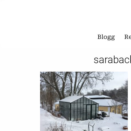
Blogg
R
sarabac