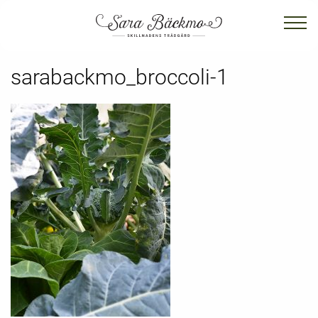
sarabackmo_broccoli-1