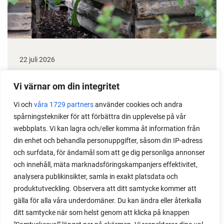
22 juli 2026
Odla stora växter på liten plats
Vi värnar om din integritet
Med det här smarta knepet kan du odla också stora
Vi och
våra 1729 partners
använder cookies och andra
växter i en pallkrage tillsammans med andra växter.
spårningstekniker för att förbättra din upplevelse på vår
Perfekt om du vill odla mycket i på liten yta.
webbplats. Vi kan lagra och/eller komma åt information från
din enhet och behandla personuppgifter, såsom din IP-adress
och surfdata, för ändamål som att ge dig personliga annonser
och innehåll, mäta marknadsföringskampanjers effektivitet,
analysera publikinsikter, samla in exakt platsdata och
produktutveckling. Observera att ditt samtycke kommer att
gälla för alla våra underdomäner. Du kan ändra eller återkalla
ditt samtycke när som helst genom att klicka på knappen