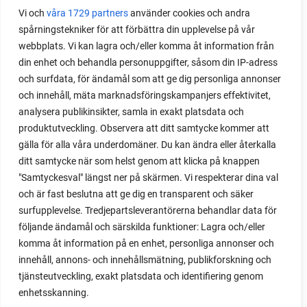
Med det här smarta knepet kan du odla också stora
Vi och
våra 1729 partners
använder cookies och andra
spårningstekniker för att förbättra din upplevelse på vår
växter i en pallkrage tillsammans med andra växter.
webbplats. Vi kan lagra och/eller komma åt information från
Perfekt om du vill odla mycket i på liten yta.
din enhet och behandla personuppgifter, såsom din IP-adress
och surfdata, för ändamål som att ge dig personliga annonser
och innehåll, mäta marknadsföringskampanjers effektivitet,
analysera publikinsikter, samla in exakt platsdata och
produktutveckling. Observera att ditt samtycke kommer att
gälla för alla våra underdomäner. Du kan ändra eller återkalla
ditt samtycke när som helst genom att klicka på knappen
"Samtyckesval" längst ner på skärmen. Vi respekterar dina val
och är fast beslutna att ge dig en transparent och säker
surfupplevelse. Tredjepartsleverantörerna behandlar data för
följande ändamål och särskilda funktioner: Lagra och/eller
komma åt information på en enhet, personliga annonser och
innehåll, annons- och innehållsmätning, publikforskning och
tjänsteutveckling, exakt platsdata och identifiering genom
enhetsskanning.