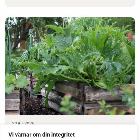
22 juli 2026
Odla stora växter på liten plats
Vi värnar om din integritet