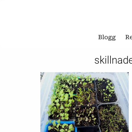
Blogg
R
skillna