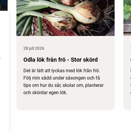
28 juli 2026
Odla lök från frö - Stor skörd
r
Det är lätt att lyckas med lök från frö.
Följ min sådd under säsongen och få
tips om hur du sår, skolar om, planterar
och skördar egen lök.