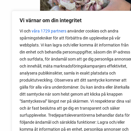
Vi värnar om din integritet
Vi och
våra 1729 partners
använder cookies och andra
spårningstekniker för att förbättra din upplevelse på vår
webbplats. Vi kan lagra och/eller komma åt information från
06 augusti 2026
din enhet och behandla personuppgifter, såsom din IP-adress
Sätta vitlök på våren i Sverige
och surfdata, för ändamål som att ge dig personliga annonse
och innehåll, mäta marknadsföringskampanjers effektivitet,
Om du har tur med vädret kan det gå fint
analysera publikinsikter, samla in exakt platsdata och
att sätta vitlök också på våren. Men
produktutveckling. Observera att ditt samtycke kommer att
tillförlitligast är att sätta vitlök på hösten
gälla för alla våra underdomäner. Du kan ändra eller återkalla
och vintern.
ditt samtycke när som helst genom att klicka på knappen
"Samtyckesval" längst ner på skärmen. Vi respekterar dina val
och är fast beslutna att ge dig en transparent och säker
surfupplevelse. Tredjepartsleverantörerna behandlar data för
följande ändamål och särskilda funktioner: Lagra och/eller
komma åt information på en enhet, personliga annonser och