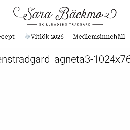
ecept
Vitlök 2026
Medlemsinnehåll
denstradgard_agneta3-1024x7