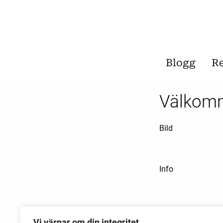
Blogg
R
Välkom
Bild
Info
Vi värnar om din integritet