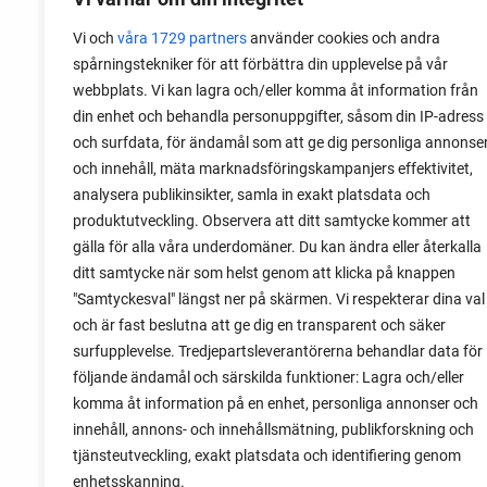
info
Vi och
våra 1729 partners
använder cookies och andra
spårningstekniker för att förbättra din upplevelse på vår
webbplats. Vi kan lagra och/eller komma åt information från
din enhet och behandla personuppgifter, såsom din IP-adress
och surfdata, för ändamål som att ge dig personliga annonse
och innehåll, mäta marknadsföringskampanjers effektivitet,
analysera publikinsikter, samla in exakt platsdata och
produktutveckling. Observera att ditt samtycke kommer att
gälla för alla våra underdomäner. Du kan ändra eller återkalla
ditt samtycke när som helst genom att klicka på knappen
"Samtyckesval" längst ner på skärmen. Vi respekterar dina val
och är fast beslutna att ge dig en transparent och säker
surfupplevelse. Tredjepartsleverantörerna behandlar data för
följande ändamål och särskilda funktioner: Lagra och/eller
komma åt information på en enhet, personliga annonser och
innehåll, annons- och innehållsmätning, publikforskning och
tjänsteutveckling, exakt platsdata och identifiering genom
enhetsskanning.