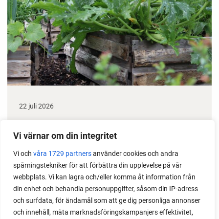
22 juli 2026
Odla stora växter på liten plats
Vi värnar om din integritet
Med det här smarta knepet kan du odla också stora
Vi och
våra 1729 partners
använder cookies och andra
växter i en pallkrage tillsammans med andra växter.
spårningstekniker för att förbättra din upplevelse på vår
Perfekt om du vill odla mycket i på liten yta.
webbplats. Vi kan lagra och/eller komma åt information från
din enhet och behandla personuppgifter, såsom din IP-adress
och surfdata, för ändamål som att ge dig personliga annonser
och innehåll, mäta marknadsföringskampanjers effektivitet,