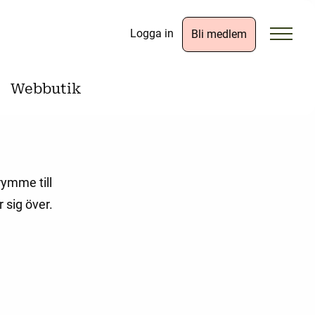
Logga in
Bli medlem
Webbutik
rymme till
 sig över.