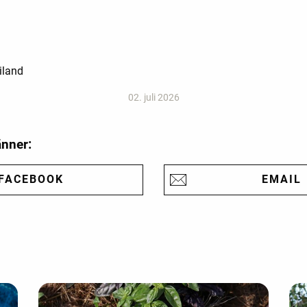
iland
02. juli 2026
änner:
FACEBOOK
EMAIL