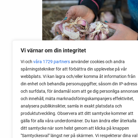
Vi värnar om din integritet
Vi och
våra 1729 partners
använder cookies och andra
spårningstekniker för att förbättra din upplevelse på vår
webbplats. Vi kan lagra och/eller komma åt information från
06 augusti 2026
din enhet och behandla personuppgifter, såsom din IP-adress
Sätta vitlök på våren i Sverige
och surfdata, för ändamål som att ge dig personliga annonse
och innehåll, mäta marknadsföringskampanjers effektivitet,
Om du har tur med vädret kan det gå fint
analysera publikinsikter, samla in exakt platsdata och
att sätta vitlök också på våren. Men
produktutveckling. Observera att ditt samtycke kommer att
tillförlitligast är att sätta vitlök på hösten
gälla för alla våra underdomäner. Du kan ändra eller återkalla
och vintern.
ditt samtycke när som helst genom att klicka på knappen
"Samtyckesval" längst ner på skärmen. Vi respekterar dina val