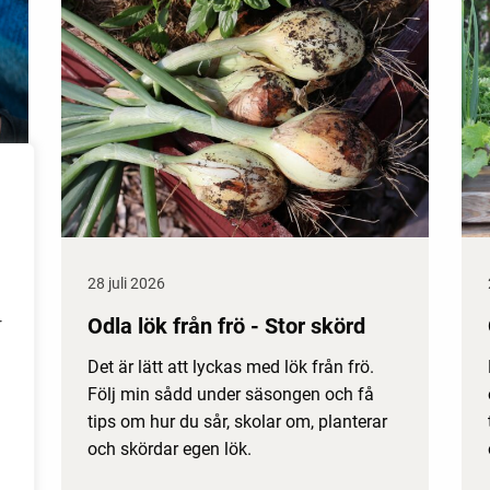
28 juli 2026
Odla lök från frö - Stor skörd
r
Det är lätt att lyckas med lök från frö.
Följ min sådd under säsongen och få
tips om hur du sår, skolar om, planterar
och skördar egen lök.