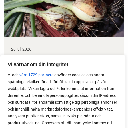
28 juli 2026
Odla lök från frö - Stor skörd
Vi värnar om din integritet
Det är lätt att lyckas med lök från frö. Följ min sådd
Vi och
våra 1729 partners
använder cookies och andra
under säsongen och få tips om hur du sår, skolar
spårningstekniker för att förbättra din upplevelse på vår
om, planterar och skördar egen lök.
webbplats. Vi kan lagra och/eller komma åt information från
din enhet och behandla personuppgifter, såsom din IP-adress
och surfdata, för ändamål som att ge dig personliga annonser
och innehåll, mäta marknadsföringskampanjers effektivitet,
analysera publikinsikter, samla in exakt platsdata och
produktutveckling. Observera att ditt samtycke kommer att