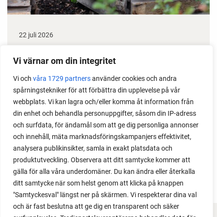
22 juli 2026
Odla stora växter på liten plats
Vi värnar om din integritet
Med det här smarta knepet kan du odla också stora
Vi och
våra 1729 partners
använder cookies och andra
växter i en pallkrage tillsammans med andra växter.
spårningstekniker för att förbättra din upplevelse på vår
Perfekt om du vill odla mycket i på liten yta.
webbplats. Vi kan lagra och/eller komma åt information från
din enhet och behandla personuppgifter, såsom din IP-adress
och surfdata, för ändamål som att ge dig personliga annonser
och innehåll, mäta marknadsföringskampanjers effektivitet,
analysera publikinsikter, samla in exakt platsdata och
produktutveckling. Observera att ditt samtycke kommer att
gälla för alla våra underdomäner. Du kan ändra eller återkalla
ditt samtycke när som helst genom att klicka på knappen
"Samtyckesval" längst ner på skärmen. Vi respekterar dina val
och är fast beslutna att ge dig en transparent och säker