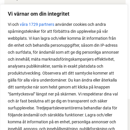
Odla stora växter på liten plats
Vi värnar om din integritet
Med det här smarta knepet kan du odla också stora
Vi och
våra 1729 partners
använder cookies och andra
växter i en pallkrage tillsammans med andra växter.
spårningstekniker för att förbättra din upplevelse på vår
Perfekt om du vill odla mycket i på liten yta.
webbplats. Vi kan lagra och/eller komma åt information från
din enhet och behandla personuppgifter, såsom din IP-adress
och surfdata, för ändamål som att ge dig personliga annonser
och innehåll, mäta marknadsföringskampanjers effektivitet,
analysera publikinsikter, samla in exakt platsdata och
produktutveckling. Observera att ditt samtycke kommer att
gälla för alla våra underdomäner. Du kan ändra eller återkalla
ditt samtycke när som helst genom att klicka på knappen
"Samtyckesval" längst ner på skärmen. Vi respekterar dina val
och är fast beslutna att ge dig en transparent och säker
surfupplevelse. Tredjepartsleverantörerna behandlar data för
FACEBOOK
följande ändamål och särskilda funktioner: Lagra och/eller
komma åt information på en enhet, personliga annonser och
YOUTUBE
innehåll, annons- och innehållsmätning, publikforskning och