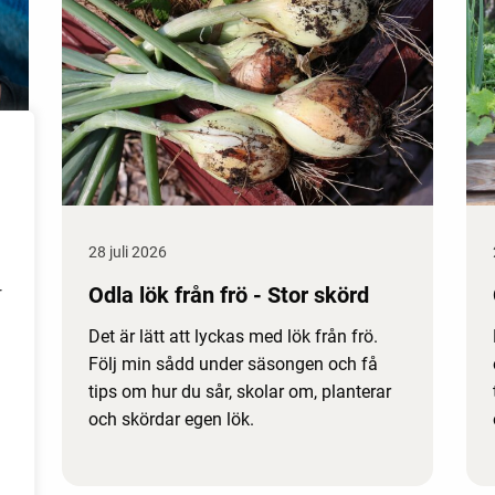
28 juli 2026
Odla lök från frö - Stor skörd
r
Det är lätt att lyckas med lök från frö.
Följ min sådd under säsongen och få
tips om hur du sår, skolar om, planterar
och skördar egen lök.