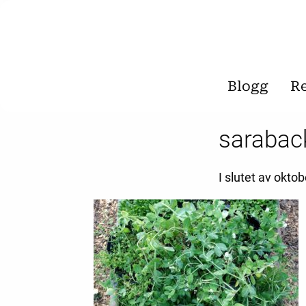
Blogg
R
sarabac
I slutet av okto