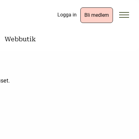
Logga in
Bli medlem
Webbutik
uset.