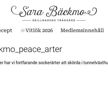
ecept
Vitlök 2026
Medlemsinnehåll
kmo_peace_arter
ber har vi fortfarande sockerärter att skörda i tunnelväxth