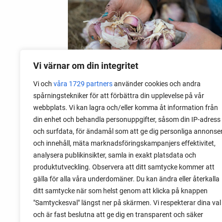
Vi värnar om din integritet
Vi och
våra 1729 partners
använder cookies och andra
spårningstekniker för att förbättra din upplevelse på vår
webbplats. Vi kan lagra och/eller komma åt information från
06 augusti 2026
din enhet och behandla personuppgifter, såsom din IP-adress
Sätta vitlök på våren i Sverige
och surfdata, för ändamål som att ge dig personliga annonse
och innehåll, mäta marknadsföringskampanjers effektivitet,
Om du har tur med vädret kan det gå fint
analysera publikinsikter, samla in exakt platsdata och
att sätta vitlök också på våren. Men
produktutveckling. Observera att ditt samtycke kommer att
tillförlitligast är att sätta vitlök på hösten
gälla för alla våra underdomäner. Du kan ändra eller återkalla
och vintern.
ditt samtycke när som helst genom att klicka på knappen
"Samtyckesval" längst ner på skärmen. Vi respekterar dina val
och är fast beslutna att ge dig en transparent och säker