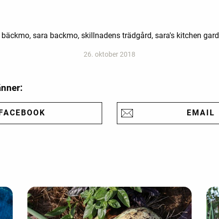
a bäckmo, sara backmo, skillnadens trädgård, sara's kitchen gar
26. oktober 2018
änner:
FACEBOOK
EMAIL