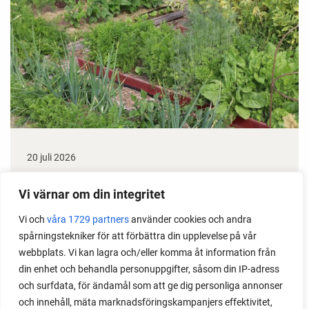
20 juli 2026
Taktik med 3 tips för att röja i odlingen
Vi värnar om din integritet
Hur kan man göra för att hitta ett bra och hållbart
Vi och
våra 1729 partners
använder cookies och andra
sätt att röja upp i sin odling? Läs min taktik, som gör
spårningstekniker för att förbättra din upplevelse på vår
det lätt att hitta motivation och sätta igång.
webbplats. Vi kan lagra och/eller komma åt information från
din enhet och behandla personuppgifter, såsom din IP-adress
och surfdata, för ändamål som att ge dig personliga annonser
och innehåll, mäta marknadsföringskampanjers effektivitet,