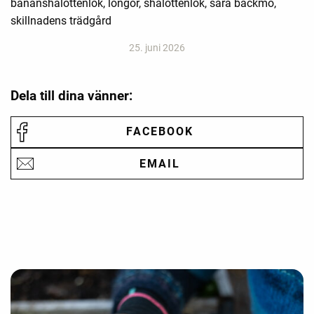
bananshalottenlök, longor, shalottenlök, sara bäckmo,
skillnadens trädgård
25. juni 2026
Dela till dina vänner:
FACEBOOK
EMAIL