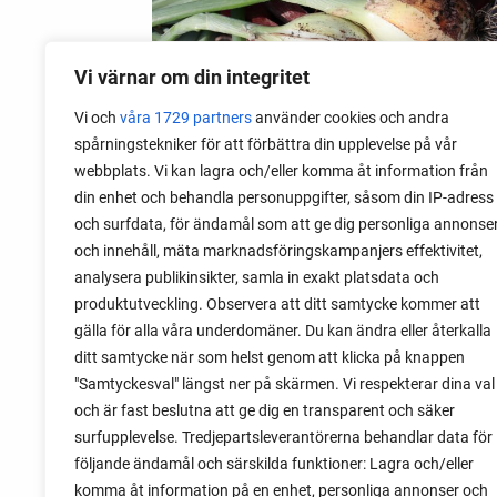
Vi värnar om din integritet
Vi och
våra 1729 partners
använder cookies och andra
spårningstekniker för att förbättra din upplevelse på vår
28 juli 2026
webbplats. Vi kan lagra och/eller komma åt information från
Odla lök från frö - Stor skörd
din enhet och behandla personuppgifter, såsom din IP-adress
och surfdata, för ändamål som att ge dig personliga annonse
Det är lätt att lyckas med lök från frö.
och innehåll, mäta marknadsföringskampanjers effektivitet,
Följ min sådd under säsongen och få
analysera publikinsikter, samla in exakt platsdata och
tips om hur du sår, skolar om, planterar
produktutveckling. Observera att ditt samtycke kommer att
och skördar egen lök.
gälla för alla våra underdomäner. Du kan ändra eller återkalla
ditt samtycke när som helst genom att klicka på knappen
"Samtyckesval" längst ner på skärmen. Vi respekterar dina val
och är fast beslutna att ge dig en transparent och säker
surfupplevelse. Tredjepartsleverantörerna behandlar data för
följande ändamål och särskilda funktioner: Lagra och/eller
komma åt information på en enhet, personliga annonser och