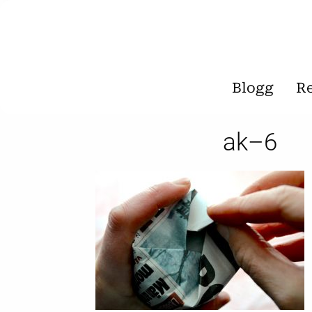
Blogg
R
ak–6