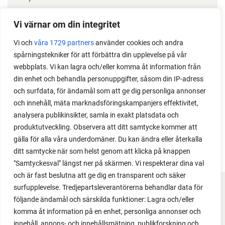
Odla stora växter på liten plats
Vi värnar om din integritet
Med det här smarta knepet kan du odla också stora
Vi och
våra 1729 partners
använder cookies och andra
växter i en pallkrage tillsammans med andra växter.
spårningstekniker för att förbättra din upplevelse på vår
Perfekt om du vill odla mycket i på liten yta.
webbplats. Vi kan lagra och/eller komma åt information från
din enhet och behandla personuppgifter, såsom din IP-adress
och surfdata, för ändamål som att ge dig personliga annonser
och innehåll, mäta marknadsföringskampanjers effektivitet,
analysera publikinsikter, samla in exakt platsdata och
produktutveckling. Observera att ditt samtycke kommer att
gälla för alla våra underdomäner. Du kan ändra eller återkalla
ditt samtycke när som helst genom att klicka på knappen
"Samtyckesval" längst ner på skärmen. Vi respekterar dina val
och är fast beslutna att ge dig en transparent och säker
surfupplevelse. Tredjepartsleverantörerna behandlar data för
FACEBOOK
följande ändamål och särskilda funktioner: Lagra och/eller
komma åt information på en enhet, personliga annonser och
YOUTUBE
innehåll, annons- och innehållsmätning, publikforskning och