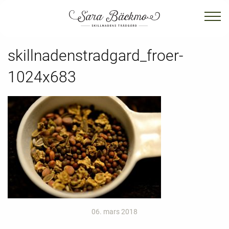
skillnadenstradgard_froer-
1024x683
06. mars 2018