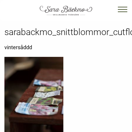
sarabackmo_snittblommor_cutfl
vintersåddd