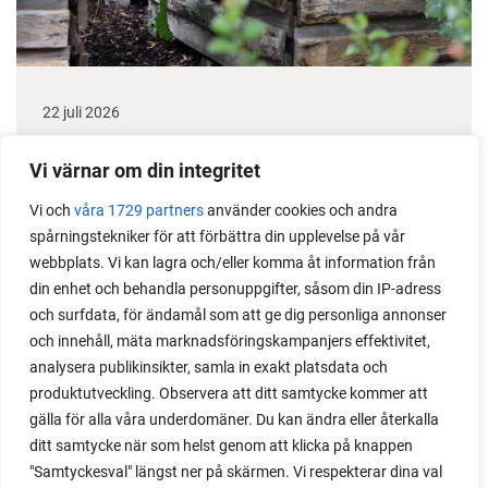
22 juli 2026
Odla stora växter på liten plats
Vi värnar om din integritet
Med det här smarta knepet kan du odla också stora
Vi och
våra 1729 partners
använder cookies och andra
växter i en pallkrage tillsammans med andra växter.
spårningstekniker för att förbättra din upplevelse på vår
Perfekt om du vill odla mycket i på liten yta.
webbplats. Vi kan lagra och/eller komma åt information från
din enhet och behandla personuppgifter, såsom din IP-adress
och surfdata, för ändamål som att ge dig personliga annonser
och innehåll, mäta marknadsföringskampanjers effektivitet,
analysera publikinsikter, samla in exakt platsdata och
produktutveckling. Observera att ditt samtycke kommer att
gälla för alla våra underdomäner. Du kan ändra eller återkalla
ditt samtycke när som helst genom att klicka på knappen
"Samtyckesval" längst ner på skärmen. Vi respekterar dina val