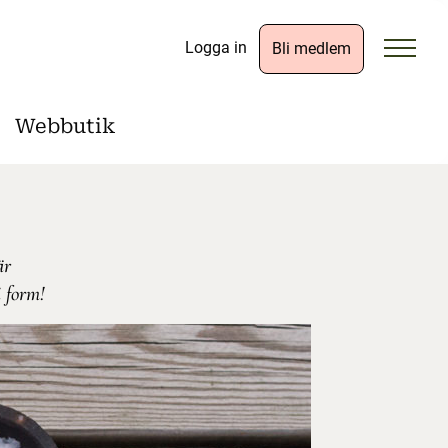
Logga in
Bli medlem
Webbutik
är
i form!