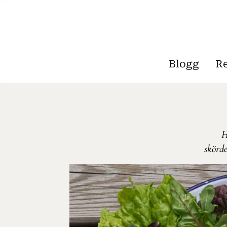
Blogg
R
H
skörde