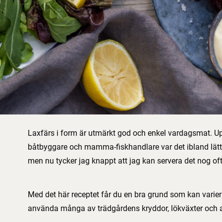
Laxfärs i form är utmärkt god och enkel vardagsmat. 
båtbyggare och mamma-fiskhandlare var det ibland lätt a
men nu tycker jag knappt att jag kan servera det nog oft
Med det här receptet får du en bra grund som kan varieras
använda många av trädgårdens kryddor, lökväxter och a