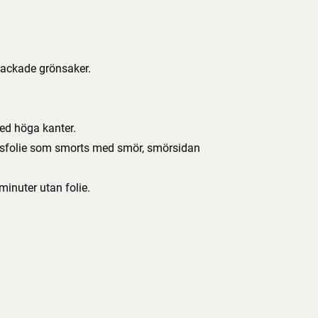
nhackade grönsaker.
med höga kanter.
gnsfolie som smorts med smör, smörsidan
inuter utan folie.