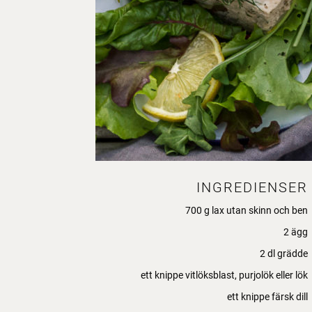
INGREDIENSER
700 g lax utan skinn och ben
2 ägg
2 dl grädde
ett knippe vitlöksblast, purjolök eller lök
ett knippe färsk dill