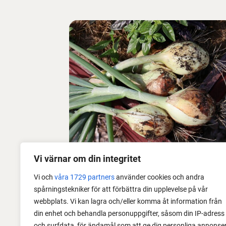
Vi värnar om din integritet
28 juli 2026
Vi och
våra 1729 partners
använder cookies och andra
spårningstekniker för att förbättra din upplevelse på vår
Odla lök från frö - Stor skörd
webbplats. Vi kan lagra och/eller komma åt information från
din enhet och behandla personuppgifter, såsom din IP-adress
Det är lätt att lyckas med lök från frö.
och surfdata, för ändamål som att ge dig personliga annonse