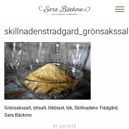
skillnadenstradgard_grönsakssal
Grönsakssalt, örtsalt, lökblast, lök, Skillnadens Trädgård,
Sara Bäckmo
03. juni 2015