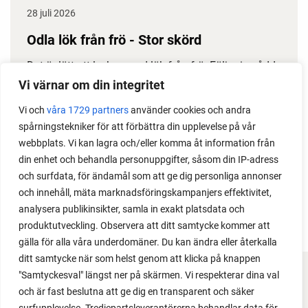
28 juli 2026
Odla lök från frö - Stor skörd
Det är lätt att lyckas med lök från frö. Följ min sådd
under säsongen och få tips om hur du sår, skolar
Vi värnar om din integritet
om, planterar och skördar egen lök.
Vi och
våra 1729 partners
använder cookies och andra
spårningstekniker för att förbättra din upplevelse på vår
webbplats. Vi kan lagra och/eller komma åt information från
din enhet och behandla personuppgifter, såsom din IP-adress
och surfdata, för ändamål som att ge dig personliga annonser
och innehåll, mäta marknadsföringskampanjers effektivitet,
analysera publikinsikter, samla in exakt platsdata och
produktutveckling. Observera att ditt samtycke kommer att
gälla för alla våra underdomäner. Du kan ändra eller återkalla
ditt samtycke när som helst genom att klicka på knappen
"Samtyckesval" längst ner på skärmen. Vi respekterar dina val
FACEBOOK
och är fast beslutna att ge dig en transparent och säker