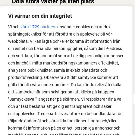
Odla stora växter på liten plats
Med det här smarta knepet kan du odla också stora
Vi värnar om din integritet
växter i en pallkrage tillsammans med andra växter.
Vi och
våra 1729 partners
använder cookies och andra
Perfekt om du vill odla mycket i på liten yta.
spårningstekniker för att förbättra din upplevelse på vår
webbplats. Vi kan lagra och/eller komma åt information från
din enhet och behandla personuppgifter, såsom din IP-adress
och surfdata, för ändamål som att ge dig personliga annonser
och innehåll, mäta marknadsföringskampanjers effektivitet,
analysera publikinsikter, samla in exakt platsdata och
produktutveckling. Observera att ditt samtycke kommer att
gälla för alla våra underdomäner. Du kan ändra eller återkalla
ditt samtycke när som helst genom att klicka på knappen
"Samtyckesval" längst ner på skärmen. Vi respekterar dina val
och är fast beslutna att ge dig en transparent och säker
surfupplevelse. Tredjepartsleverantörerna behandlar data för
FACEBOOK
följande ändamål och särskilda funktioner: Lagra och/eller
komma åt information på en enhet, personliga annonser och
YOUTUBE