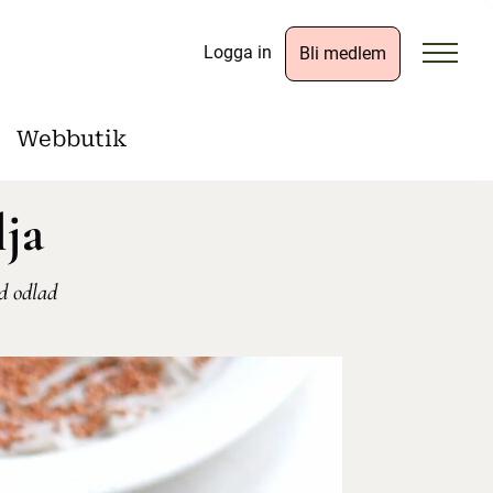
Logga in
Bli medlem
Webbutik
lja
d odlad