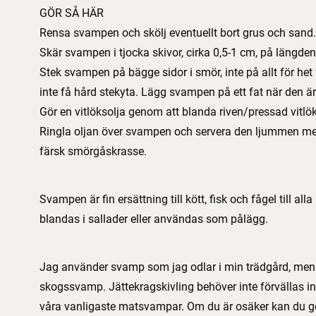
GÖR SÅ HÄR
Rensa svampen och skölj eventuellt bort grus och sand.
Skär svampen i tjocka skivor, cirka 0,5-1 cm, på längden
Stek svampen på bägge sidor i smör, inte på allt för h
inte få hård stekyta. Lägg svampen på ett fat när den är 
Gör en vitlöksolja genom att blanda riven/pressad vitlök,
Ringla oljan över svampen och servera den ljummen med
färsk smörgåskrasse.
Svampen är fin ersättning till kött, fisk och fågel till all
blandas i sallader eller användas som pålägg.
Jag använder svamp som jag odlar i min trädgård, men g
skogssvamp. Jättekragskivling behöver inte förvällas 
våra vanligaste matsvampar. Om du är osäker kan du go