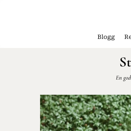
Blogg
R
St
En god