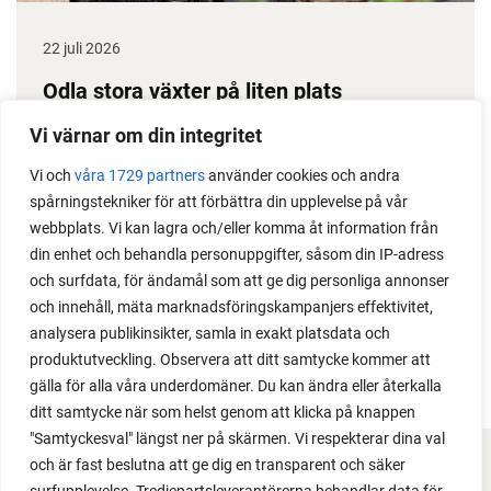
22 juli 2026
Odla stora växter på liten plats
Med det här smarta knepet kan du odla också stora
Vi värnar om din integritet
växter i en pallkrage tillsammans med andra växter.
Vi och
våra 1729 partners
använder cookies och andra
Perfekt om du vill odla mycket i på liten yta.
spårningstekniker för att förbättra din upplevelse på vår
webbplats. Vi kan lagra och/eller komma åt information från
din enhet och behandla personuppgifter, såsom din IP-adress
och surfdata, för ändamål som att ge dig personliga annonser
och innehåll, mäta marknadsföringskampanjers effektivitet,
analysera publikinsikter, samla in exakt platsdata och
produktutveckling. Observera att ditt samtycke kommer att
gälla för alla våra underdomäner. Du kan ändra eller återkalla
ditt samtycke när som helst genom att klicka på knappen
"Samtyckesval" längst ner på skärmen. Vi respekterar dina val
och är fast beslutna att ge dig en transparent och säker
FACEBOOK