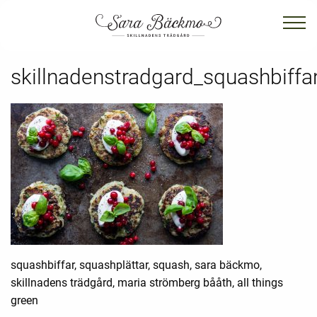
skillnadenstradgard_squashbiffa
squashbiffar, squashplättar, squash, sara bäckmo,
skillnadens trädgård, maria strömberg bååth, all things
green