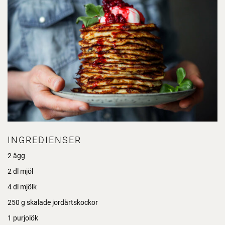
INGREDIENSER
2 ägg
2 dl mjöl
4 dl mjölk
250 g skalade jordärtskockor
1 purjolök