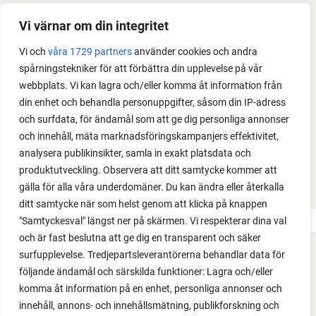
Med det här smarta knepet kan du odla också stora
Vi värnar om din integritet
växter i en pallkrage tillsammans med andra växter.
Vi och
våra 1729 partners
använder cookies och andra
Perfekt om du vill odla mycket i på liten yta.
spårningstekniker för att förbättra din upplevelse på vår
webbplats. Vi kan lagra och/eller komma åt information från
din enhet och behandla personuppgifter, såsom din IP-adress
och surfdata, för ändamål som att ge dig personliga annonser
och innehåll, mäta marknadsföringskampanjers effektivitet,
analysera publikinsikter, samla in exakt platsdata och
produktutveckling. Observera att ditt samtycke kommer att
gälla för alla våra underdomäner. Du kan ändra eller återkalla
ditt samtycke när som helst genom att klicka på knappen
"Samtyckesval" längst ner på skärmen. Vi respekterar dina val
och är fast beslutna att ge dig en transparent och säker
surfupplevelse. Tredjepartsleverantörerna behandlar data för
FACEBOOK
följande ändamål och särskilda funktioner: Lagra och/eller
komma åt information på en enhet, personliga annonser och
YOUTUBE
innehåll, annons- och innehållsmätning, publikforskning och